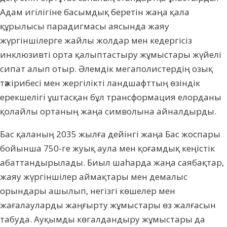
Адам игілігіне басымдық беретін жаңа қала
құрылысы парадигмасы аясында жаяу
жүргіншілерге жайлы жолдар мен кедергісіз
инклюзивті орта қалыптастыру жұмыстары жүйелі
сипат алып отыр. Әлемдік мегаполистердің озық
тәжірибесі мен жергілікті ландшафттың өзіндік
ерекшелігі ұштасқан бұл трансформация елорданы
қолайлы ортаның жаңа символына айналдырды.
Бас қаланың 2035 жылға дейінгі жаңа Бас жоспары
бойынша 750-ге жуық аула мен қо­ғамдық кеңістік
абаттандырылады. Биыл шаһарда жаңа саябақтар,
жаяу жүргіншілер аймақтары мен демалыс
орындары ашылып, негізгі көшелер мен
жағалауларды жаңғырту жұмыстары өз жалғасын
табуда. Ауқымды кө­галдандыру жұмыстары да