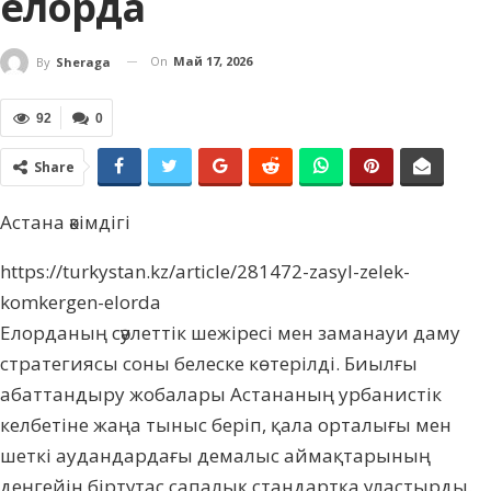
елорда
On
Май 17, 2026
By
Sheraga
92
0
Share
Астана әкімдігі
https://turkystan.kz/article/281472-zasyl-zelek-
komkergen-elorda
Елорданың сәулеттік шежіресі мен заманауи даму
стратегиясы соны белеске көтерілді. Биылғы
абаттандыру жобалары Астананың урбанистік
келбетіне жаңа тыныс беріп, қала орталығы мен
шеткі аудандардағы демалыс аймақтарының
деңгейін біртұтас сапалық стандартқа ұластырды.