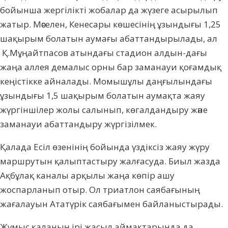
бойынша жергілікті жобалар да жүзеге асырылып
жатыр. Мәселен, Кене­сары көшесінің ұзындығы 1,25
шақырым болатын аумағы абаттандырылады, ал
Қ.Мұңайтпасов атындағы стадион алдын-дағы
жаңа аллея демалыс орны бар заманауи қо­ғам­дық
кеңістікке айналады. Момышұлы даң­ғылындағы
ұзындығы 1,5 шақырым бо­ла­тын аумақта жаяу
жүргіншілер жолы са­лы­нып, көгалдандыру және
заманауи абат­тандыру жүргізілмек.
Қалада Есіл өзенінің бойында үздіксіз жаяу жүру
маршрутын қалыптастыру жал­ғасуда. Биыл жазда
Ақбұлақ каналы арқылы жаңа көпір ашу
жоспарланып отыр. Ол триат­лон саябағының
жағалауын Ататүрік саябағымен байланыстырады.
Жұмыс қаланың ірі жасыл аймақтарында да