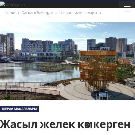
Home
Баспасөз баһадүрі
Шераға мақалалары
ШЕРАҒА МАҚАЛАЛАРЫ
Жасыл желек көмкерген