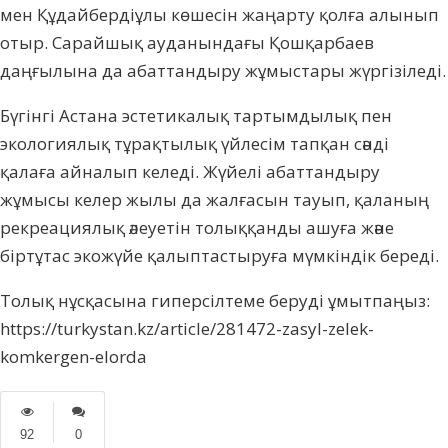
мен Құдайбердіұлы кө­ше­сін жаңарту қолға алынып
отыр. Сарайшық ауданындағы Қошқарбаев
даңғылына да абаттандыру жұмыстары жүргізіледі.
Бүгінгі Астана эстетикалық тартым­ды­лық пен
экологиялық тұрақтылық үйлесім тапқан сәнді
қалаға айналып келеді. Жүйелі абаттандыру
жұмысы келер жылы да жалға­сын тауып, қаланың
рекреациялық әлеуетін толыққанды ашуға және
біртұтас экожүйе қалыптастыруға мүм­кіндік береді.
Толық нұсқасына гиперсілтеме беруді ұмытпаңыз:
https://turkystan.kz/article/281472-zasyl-zelek-
komkergen-elorda
92
0