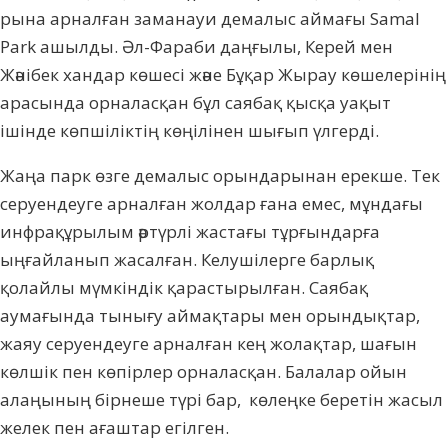
рына арналған заманауи демалыс аймағы Samal
Park ашылды. Әл-Фараби даңғылы, Керей мен
Жәнібек хандар көшесі және Бұ­қар Жырау көшелерінің
арасында орна­лас­қан бұл саябақ қысқа уақыт
ішінде көп­ші­лік­тің көңілінен шығып үлгерді.
Жаңа парк өзге демалыс орындарынан ерек­ше. Тек
серуендеуге арналған жолдар ға­на емес, мұндағы
инфрақұрылым әртүрлі жас­тағы тұрғындарға
ыңғайланып жасалған. Келу­шілерге барлық
қолайлы мүмкіндік қарас­тырылған. Саябақ
аумағында тынығу ай­мақтары мен орындықтар,
жаяу серуен­деуге арналған кең жолақтар, шағын
көлшік пен көпірлер орналасқан. Балалар ойын
алаңының бірнеше түрі бар, көлеңке беретін жасыл
желек пен ағаштар егілген.