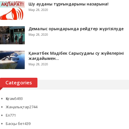
Шу ауданы тұрғындарының назарына!
Мар 28, 2020
Демалыс орындарында рейдтер жүргізілуде
Мар 28, 2020
Қанатбек Мәдібек Сарысудағы су жүйелерінің
жағдайымен…
Мар 28, 2020
Categories
Қоғам
5493
Жаңалықтар
2744
Ел
771
Басқы бет
439