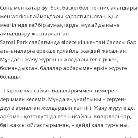
Сонымен қатар футбол, баскетбол, тен­нис алаңдары
мен workout аймақтары қарас­тырылған. Қыс
мезгілінде кейбір аумақтарды мұз айдынына
айналдыру жоспарланған.
Samal Park саябағында әсіресе кішкентай ба­ласы бар
ата-аналарға ерекше қолайлы жағ­дай жасалған.
Мұндағы жаяу жүргінші жол­дары тегіс әрі кең
болғандықтан, балалар ар­басымен еркін жүруге
болады.
– Паркке күн сайын балаларыммен, не­мере­
леріммен келеміз. Мұнда ең ұнайтыны – серуен­
деуге арналған жолдардың көптігі. Жаяу жүруге де,
арбамен қозғалуға да өте ың­ғайлы. Көпірлері бар,
бәрі жақсы ой­лас­тырылған, – дейді қала тұрғыны.