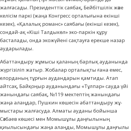
жалғасады. Президенттік саябақ, Бейбіт­ші­лік және
келісім паркі (жаңа Конгресс ор­талығына екінші
кезек), «Қалалық романс» сая­бағы (екінші кезек),
сондай-ақ «Кіші Тал­дыкөл» эко-паркін құру
басталады, онда эко­жүйені сақтауға ерекше назар
ауда­ры­лады.
Абаттандыру жұмысы қаланың барлық ау­данында
жүргізіліп жатыр. Жобалар орта­лық­ты ғана емес,
елорданың тұрғын аудан­дарын қамтиды. Атап
айтсақ, Байқоңыр ауданындағы «Тұлпар» сауда үйі
жанындағы саябақ, №119 мектептің жанындағы
жаңа алаң­дар, Пушкин көшесін абаттандыру жұ­
мыстары жалғасуда. Алматы ауданы бойын­ша
Сәтбаев көшесі мен Момышұлы даңғы­лы­ның
қиылысындағы жаңа алаңды, Мо­мыш­ұлы даңғылы