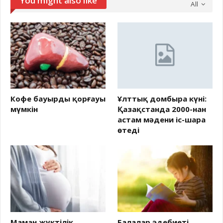
You might also like
All
Кофе бауырды қорғауы
Ұлттық домбыра күні:
мүмкін
Қазақстанда 2000-нан
астам мәдени іс-шара
өтеді
Маман жүктілік
Балалар әдебиеті