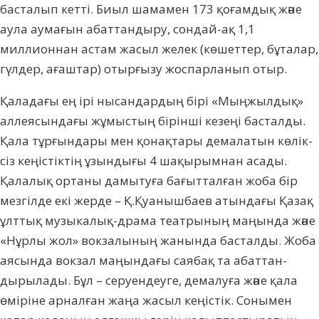
басталып кетті. Биыл шамамен 173 қоғамдық және
аула аумағын абаттандыру, сондай-ақ 1,1
миллионнан астам жасыл желек (көшеттер, бұ­талар,
гүлдер, ағаштар) отырғызу жос­пар­ла­нып отыр.
Қаладағы ең ірі нысандардың бірі «Мың­жыл­дық»
аллеясындағы жұмыстың бірінші ке­зеңі басталды.
Қала тұрғындары мен қо­нақ­тары демалатын кө­лік­
сіз кеңістіктің ұзындығы 4 шақырымнан аса­ды.
Қалалық ортаны дамытуға бағыт­тал­ған жоба бір
мезгілде екі жерде – Қ.Қуа­ныш­баев атындағы Қазақ
ұлттық музыкалық-дра­ма театрының маңында және
«Нұрлы жол» вокзалының жанында басталды. Жоба
аясында вокзал маңындағы саябақ та абат­тан­
дырылады. Бұл – серуендеуге, демалуға жә­не қала
өміріне арналған жаңа жасыл кеңіс­тік. Сонымен