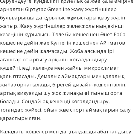
Серуендеуге, күнделікті қозғалысқа және қа­ла өміріне
арналған біртұтас Greenline жаяу жүргіншілер
бульварында да құрылыс жұ­мыстары қызу жүріп
жатыр. Жаяу жүр­гіншілер желекжолының екінші
кезеңінің құрылысы Төле би көшесінен Әнет Баба
көшесіне дейін және Күлтегін көшесінен Айтматов
көшесіне дейін жалғасады. Жоба ая­сында ірі
ағаштар отырғызу арқылы көгал­дандыру
күшейтіледі, көлеңке мен жайлы мик­роклимат
қалыптасады. Демалыс аймақ­тары мен қалалық
жиһаз орнатылады, біре­гей дизайн-код енгізіліп,
артық визуалды шу жоқ жинақы әрі тыныш орта
болады. Сон­дай-ақ кешенді көгалдандыру,
тоғандар жүйе­сі, ойын және спорт аймақтарын салу
қарас­тырылған.
Қаладағы көшелер мен даңғылдарды абат­тандыру