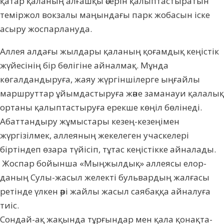
қатар қаланың алғашқы әсе­рін қалыптастыратын
теміржол вокзалы маңындағы парк жобасын іске
асыру жос­пар­лануда.
Аллея алдағы жылдары қаланың қоғам­дық кеңістік
жүйесінің бір бөлігіне айнал­мақ. Мұнда
көгалдандыруға, жаяу жүргін­ші­лерге ыңғайлы
маршруттар ұйымдастыруға және заманауи қалалық
ортаны қалып­тас­тыру­ға ерекше көңіл бөлінеді.
Абаттандыру жұ­мыстары кезең-кезеңімен
жүргізілмек, ал­леяның жекелеген учаскелері
біртіндеп өзара түйісіп, тұтас кеңістікке айналады.
Жос­пар бойынша «Мыңжылдық» аллеясы елор­
даның Сулы-жасыл же­лекті бульвардың жалғасы
ретінде үлкен әрі жайлы жасыл саябаққа айналуға
тиіс.
Сондай-ақ жақында тұрғындар мен қала қонақ­та­