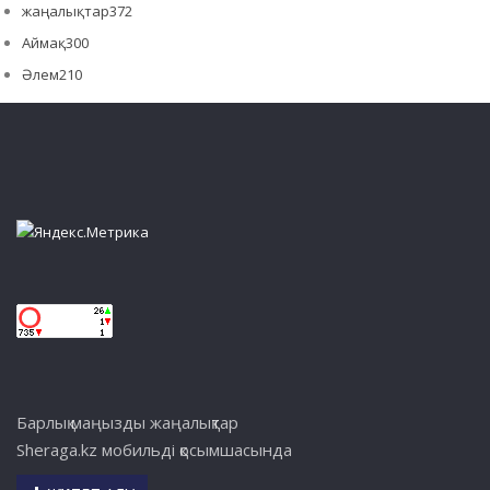
жаңалықтар
372
Аймақ
300
Әлем
210
Барлық маңызды жаңалықтар
Sheraga.kz мобильді қосымшасында