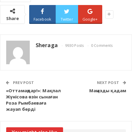
Share
Facebook
Twitter
Google+
Sheraga
9930 Posts
0 Comments
PREV POST
NEXT POST
«Оттамаңдар!»: Мақпал
Маңызды қадам
Жүнісова өзін сынаған
Роза Рымбаеваға
жауап берді