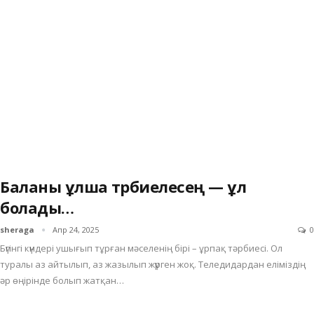
Баланы ұлша тәрбиелесең — ұл
болады…
sheraga
Апр 24, 2025
0
Бүгінгі күндері ушығып тұрған мәселенің бірі – ұрпақ тәрбиесі. Ол
туралы аз айтылып, аз жазылып жүрген жоқ. Теледидардан еліміздің
әр өңірінде болып жатқан…