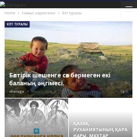
Home
Намыс наркескені
Ұлт туралы
ҰЛТ ТУРАЛЫ
Бөлтірік шешенге сөз бермеген екі
баланың əңгімесі.
sheraga
Июн 9, 2026
0
ҚАЗАҚ
РУХАНИЯТЫНЫҢ ҚАРА
НАРЫ, МҰХТАР