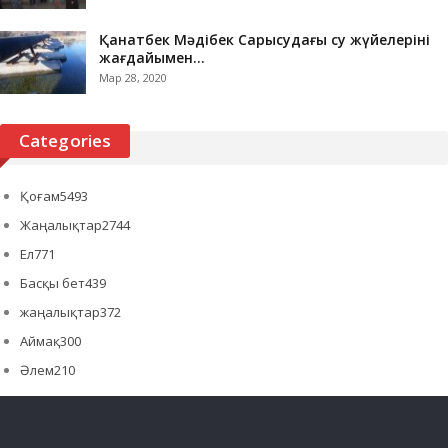
Қанатбек Мәдібек Сарысудағы су жүйелерінің
жағдайымен…
Мар 28, 2020
Categories
Қоғам
5493
Жаңалықтар
2744
Ел
771
Басқы бет
439
жаңалықтар
372
Аймақ
300
Әлем
210