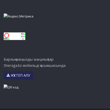
Барлық маңызды жаңалықтар
Sheraga.kz мобильді қосымшасында
ЖҮКТЕП АЛУ