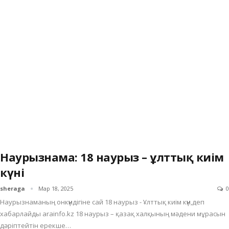
Наурызнама: 18 наурыз – ұлттық киім
күні
sheraga
Мар 18, 2025
0
Наурызнаманың онкүндігіне сай 18 наурыз - Ұлттық киім күн,деп
хабарлайды arainfo.kz 18 наурыз – қазақ халқының мәдени мұрасын
дәріптейтін ерекше…