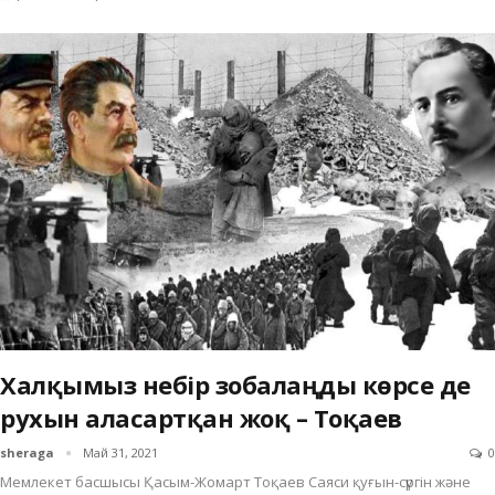
Халқымыз небір зобалаңды көрсе де
рухын аласартқан жоқ – Тоқаев
sheraga
Май 31, 2021
0
Мемлекет басшысы Қасым-Жомарт Тоқаев Саяси қуғын-сүргін және