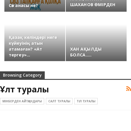
ШАХАНОВ ӨМІРДЕН
Сөз анасы не?
ӨТТІ.
Қазақ келіндері неге
күйеуінің атын
атамаған? «Ат
ХАН АҚЫЛДЫ
тергеу»…
БОЛСА…..
Browsing Category
Ұлт туралы
МІНБЕРДЕН АЙТҚАНДАРЫ
САЛТ ТУРАЛЫ
ТІЛ ТУРАЛЫ