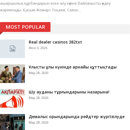
ашаршылық құрбандарын еске алу күніне байланысты үндеу
жариялады. Қасым-Жомарт Тоқаев, Саяси…
MOST POPULAR
Real dealer casinos 382txt
Июн 3, 2026
Ұлыстың ұлы күнінде арнайы құттықтады
Мар 28, 2020
Шу ауданы тұрғындарының назарына!
Мар 28, 2020
Демалыс орындарында рейдтер жүргізілуде
Мар 28, 2020