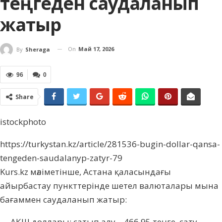
теңгеден саудаланып
жатыр
On
Май 17, 2026
By
Sheraga
96
0
Share
istockphoto
https://turkystan.kz/article/281536-bugin-dollar-qansa-
tengeden-saudalanyp-zatyr-79
Kurs.kz мәліметінше, Астана қаласындағы
айырбастау пункттерінде шетел валюталары мына
бағаммен саудаланып жатыр:
— АҚШ доллары: сатып алу – 466,95 теңге, сату –