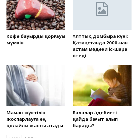
Кофе бауырды қорғауы
Ұлттық домбыра күні:
мүмкін
Қазақстанда 2000-нан
астам мәдени іс-шара
өтеді
Маман жүктілік
Балалар әдебиеті
жоспарлауға ең
қайда бағыт алып
қолайлы жасты атады
барады?