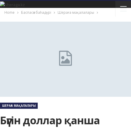
Home
Баспасөз баһадүрі
Шераға мақалалары
ШЕРАҒА МАҚАЛАЛАРЫ
Бүгін доллар қанша