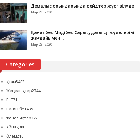
Демалыс орындарында рейдтер жүргізілуде
Мар 28, 2020
Қанатбек Мәдібек Сарысудағы су жүйелерінің
жағдайымен…
Мар 28, 2020
Categories
Қоғам
5493
Жаңалықтар
2744
Ел
771
Басқы бет
439
жаңалықтар
372
Аймақ
300
Әлем
210