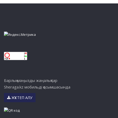
Барлық маңызды жаңалықтар
Sheraga.kz мобильді қосымшасында
ЖҮКТЕП АЛУ