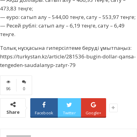
473,83 теңге;
— еуро: сатып алу – 544,00 теңге, сату – 553,97 теңге;
— Ресей рублі: сатып алу – 6,19 теңге, сату – 6,49
теңге.
Толық нұсқасына гиперсілтеме беруді ұмытпаңыз:
https://turkystan.kz/article/281536-bugin-dollar-qansa-
tengeden-saudalanyp-zatyr-79
96
0
Share
Facebook
Twitter
Google+