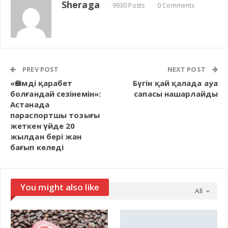
Sheraga
9930 Posts
0 Comments
PREV POST
NEXT POST
«Өзімді қарабет
Бүгін қай қалада ауа
болғандай сезінемін»:
сапасы нашарлайды
Астанада
параспортшы тозығы
жеткен үйде 20
жылдан бері жан
бағып келеді
You might also like
All