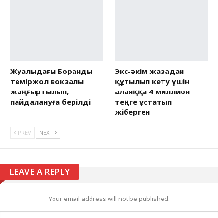
Жуалыдағы Боранды
Экс-әкім жазадан
теміржол вокзалы
құтылып кету үшін
жаңғыртылып,
алаяққа 4 миллион
пайдалануға берілді
теңге ұстатып
жіберген
PREV
NEXT
LEAVE A REPLY
Your email address will not be published.