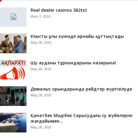
Real dealer casinos 382txt
Июн 3, 2026
Ұлыстың ұлы күнінде арнайы құттықтады
Мар 28, 2020
Шу ауданы тұрғындарының назарына!
Мар 28, 2020
Демалыс орындарында рейдтер жүргізілуде
Мар 28, 2020
Қанатбек Мәдібек Сарысудағы су жүйелерінің
жағдайымен…
Мар 28, 2020