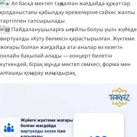
Ал басқа мектеп таңдалған жағдайда құжаттар
қолданыстағы қабылдау ережелеріне сәйкес жалпы
тәртіппен тапсырылады.
Пайдаланушыларға ыңғайлы болуы үшін жүйеде
виртуалды «Күту бөлмесі» қарастырылған. Жүктеме
жоғары болған жағдайда ата-аналар өз кезегін
онлайн бақылай алады — концерт билетін
күткендей, бірақ мұнда мектеп сөмкесі, форма мен
алғашқы қоңырау маңыздырақ.