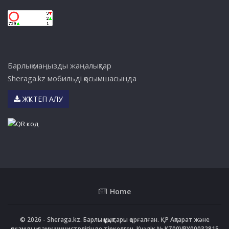
Барлық маңызды жаңалықтар
Sheraga.kz мобильді қосымшасында
ЖҮКТЕП АЛУ
Home
© 2026 - Sheraga.kz. Барлық құқықтары қорғалған. ҚР Ақпарат және
қоғамдық даму министрлігінде тіркелген. Куәлік № KZ00VPY00032815