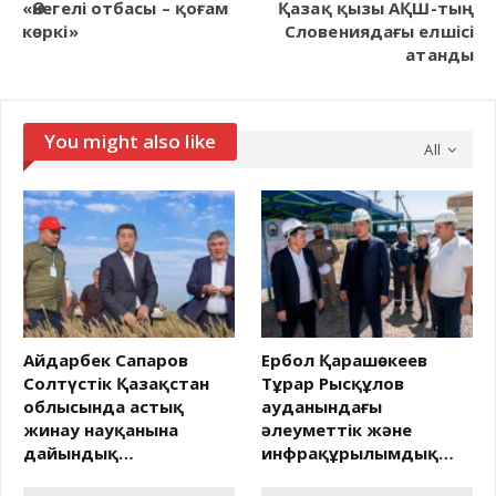
«Өнегелі отбасы – қоғам
Қазақ қызы АҚШ-тың
көркі»
Словениядағы елшісі
атанды
You might also like
All
Айдарбек Сапаров
Ербол Қарашөкеев
Солтүстік Қазақстан
Тұрар Рысқұлов
облысында астық
ауданындағы
жинау науқанына
әлеуметтік және
дайындық…
инфрақұрылымдық…