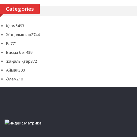
Categories
Қоғам
5493
Жаңалықтар
2744
Ел
771
Басқы бет
439
жаңалықтар
372
Аймақ
300
Әлем
210