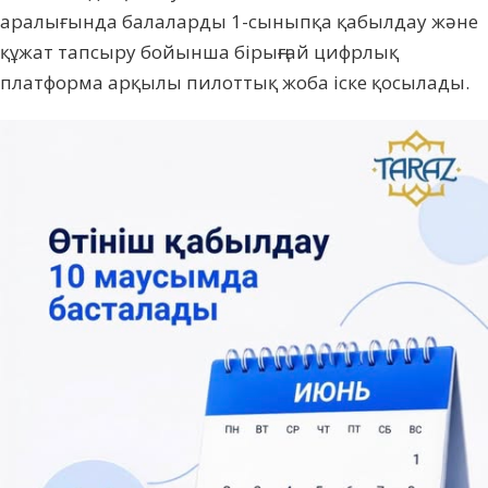
аралығында балаларды 1-сыныпқа қабылдау және
құжат тапсыру бойынша бірыңғай цифрлық
платформа арқылы пилоттық жоба іске қосылады.