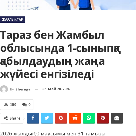
ЖАҢАЛЫҚТАР
Тараз бен Жамбыл
облысында 1-сыныпқа
қабылдаудың жаңа
жүйесі енгізіледі
On
Май 20, 2026
By
Sheraga
150
0
Share
2026 жылдың 10 маусымы мен 31 тамызы