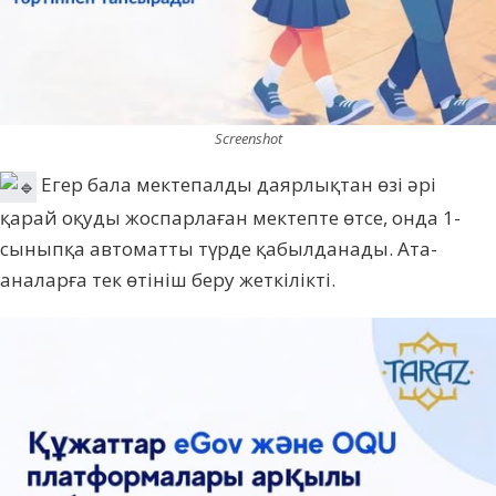
Screenshot
Егер бала мектепалды даярлықтан өзі әрі
қарай оқуды жоспарлаған мектепте өтсе, онда 1-
сыныпқа автоматты түрде қабылданады. Ата-
аналарға тек өтініш беру жеткілікті.