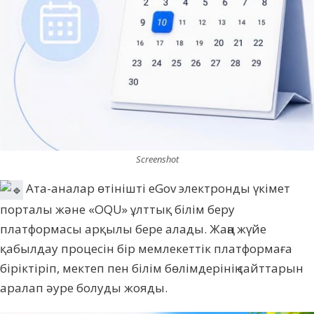
Screenshot
Ата-аналар өтінішті eGov электронды үкімет
порталы және «OQU» ұлттық білім беру
платформасы арқылы бере алады. Жаңа жүйе
қабылдау процесін бір мемлекеттік платформаға
біріктіріп, мектеп пен білім бөлімдерінің сайттарын
аралап әуре болуды жояды.