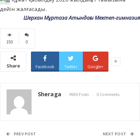
дейін жалғасады.
Шерхан Мұртаза Атындағы Мектеп-гимназия
150
0
Share
Facebook
Twitter
Google+
Sheraga
9930 Posts
0 Comments
PREV POST
NEXT POST