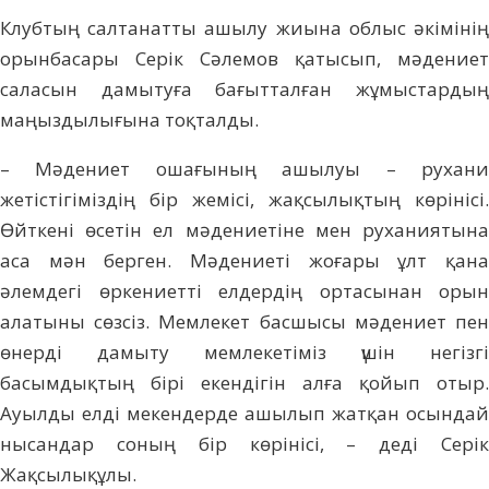
Клубтың салтанатты ашылу жиына облыс әкімінің
орынбасары Серік Сәлемов қатысып, мәдениет
саласын дамытуға бағытталған жұмыстардың
маңыздылығына тоқталды.
– Мәдениет ошағының ашылуы – рухани
жетістігіміздің бір жемісі, жақсылықтың көрінісі.
Өйткені өсетін ел мәдениетіне мен руханиятына
аса мән берген. Мәдениеті жоғары ұлт қана
әлемдегі өркениетті елдердің ортасынан орын
алатыны сөзсіз. Мемлекет басшысы мәдениет пен
өнерді дамыту мемлекетіміз үшін негізгі
басымдықтың бірі екендігін алға қойып отыр.
Ауылды елді мекендерде ашылып жатқан осындай
нысандар соның бір көрінісі, – деді Серік
Жақсылықұлы.