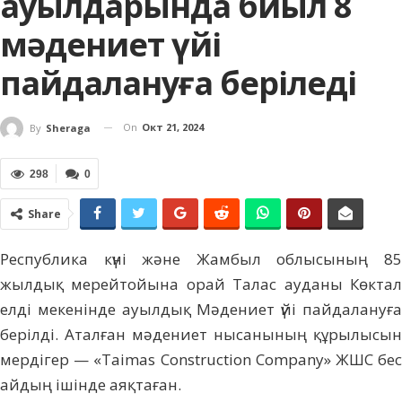
ауылдарында биыл 8
мәдениет үйі
пайдалануға беріледі
On
Окт 21, 2024
By
Sheraga
298
0
Share
Республика күні және Жамбыл облысының 85
жылдық мерейтойына орай Талас ауданы Көктал
елді мекенінде ауылдық Мәдениет үйі пайдалануға
берілді. Аталған мәдениет нысанының құрылысын
мердігер — «Taimas Construction Company» ЖШС бес
айдың ішінде аяқтаған.