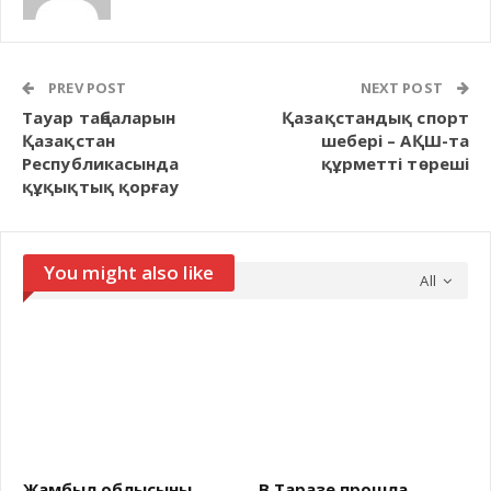
PREV POST
NEXT POST
Тауар таңбаларын
Қазақстандық спорт
Қазақстан
шебері – АҚШ-та
Республикасында
құрметті төреші
құқықтық қорғау
You might also like
All
Жамбыл облысының
В Таразе прошла