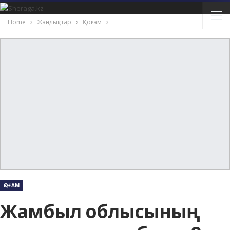
Home
Жаңалықтар
Қоғам
ҚОҒАМ
Жамбыл облысының