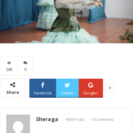
298
0
Share
Facebook
Twitter
Google+
Sheraga
9930 Posts
0 Comments