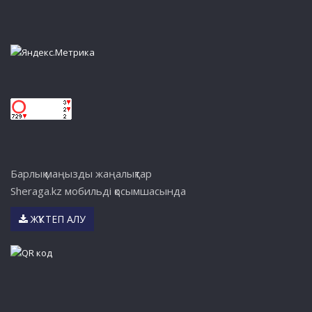
Барлық маңызды жаңалықтар
Sheraga.kz мобильді қосымшасында
ЖҮКТЕП АЛУ