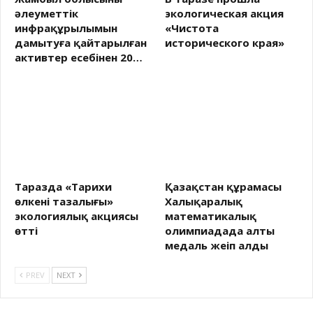
әлеуметтік
экологическая акция
инфрақұрылымын
«Чистота
дамытуға қайтарылған
исторического края»
активтер есебінен 20…
Таразда «Тарихи
Қазақстан құрамасы
өлкенің тазалығы»
Халықаралық
экологиялық акциясы
математикалық
өтті
олимпиадада алты
медаль жеңіп алды
PREV
NEXT