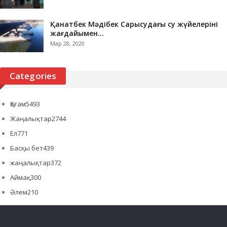
Қанатбек Мәдібек Сарысудағы су жүйелерінің
жағдайымен…
Мар 28, 2020
Categories
Қоғам
5493
Жаңалықтар
2744
Ел
771
Басқы бет
439
жаңалықтар
372
Аймақ
300
Әлем
210