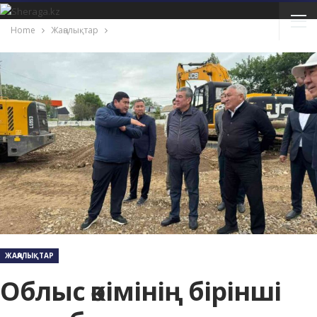
Home
Жаңалықтар
ЖАҢАЛЫҚТАР
Облыс әкімінің бірінші