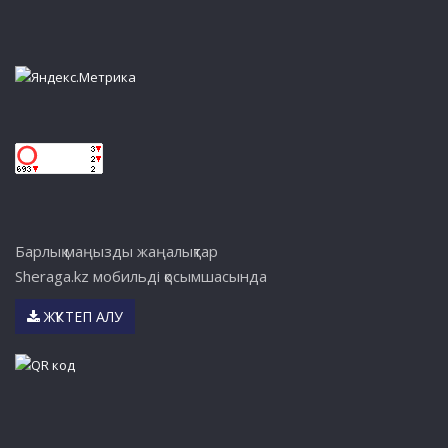
Барлық маңызды жаңалықтар
Sheraga.kz мобильді қосымшасында
ЖҮКТЕП АЛУ