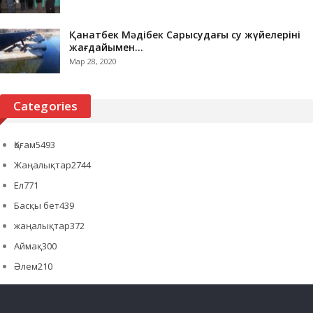
Қанатбек Мәдібек Сарысудағы су жүйелерінің
жағдайымен…
Мар 28, 2020
Categories
Қоғам
5493
Жаңалықтар
2744
Ел
771
Басқы бет
439
жаңалықтар
372
Аймақ
300
Әлем
210