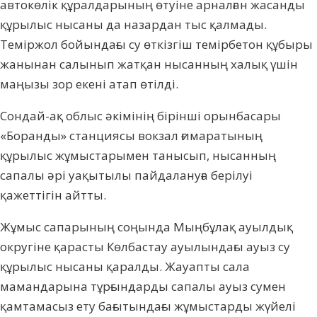
автокөлік құралдарының өтуіне арналған жасанды
құрылыс нысаны да назардан тыс қалмады.
Теміржол бойындағы су өткізгіш темірбетон құбыры
жанынан салынып жатқан нысанның халық үшін
маңызы зор екені атап өтілді.
Сондай-ақ облыс әкімінің бірінші орынбасары
«Боранды» станциясы вокзал ғимаратының
құрылыс жұмыстарымен танысып, нысанның
сапалы әрі уақытылы пайдалануға берілуі
қажеттігін айтты.
Жұмыс сапарының соңында Мыңбұлақ ауылдық
округіне қарасты Көлбастау ауылындағы ауыз су
құрылыс нысаны қаралды. Жауапты сала
мамандарына тұрғындарды сапалы ауыз сумен
қамтамасыз ету бағытындағы жұмыстарды жүйелі