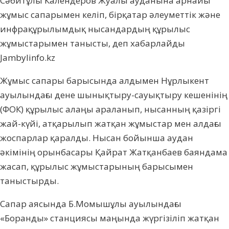
Сәбитұлы Календеров Жуалы ауданына арнайы
жұмыс сапарымен келіп, бірқатар әлеуметтік және
инфрақұрылымдық нысандардың құрылыс
жұмыстарымен танысты, деп хабарлайды
Jambylinfo.kz
Жұмыс сапары барысында алдымен Нұрлыкент
ауылындағы дене шынықтыру-сауықтыру кешенінің
(ФОК) құрылыс алаңы араланып, нысанның қазіргі
жай-күйі, атқарылып жатқан жұмыстар мен алдағы
жоспарлар қаралды. Нысан бойынша аудан
әкімінің орынбасары Қайрат Жатқанбаев баяндама
жасап, құрылыс жұмыстарының барысымен
таныстырды.
Сапар аясында Б.Момышұлы ауылындағы
«Боранды» станциясы маңында жүргізіліп жатқан