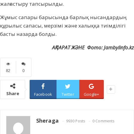
жалғастыру тапсырылды.
Жұмыс сапары барысында барлық нысандардың
құрылыс сапасы, мерзімі және халыққа тиімділігі
басты назарда болды.
АҚПАРАТ ЖӘНЕ Фото: Jambylinfo.kz
82
0
Share
Facebook
Twitter
Google+
Sheraga
9930 Posts
0 Comments