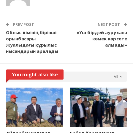
PREV POST
NEXT POST
Облыс әкімінің бірінші
«Үш бірдей аурухана
орынбасары
көмек көрсете
Жуалыдағы құрылыс
алмады»
нысандарын аралады
You might also like
All