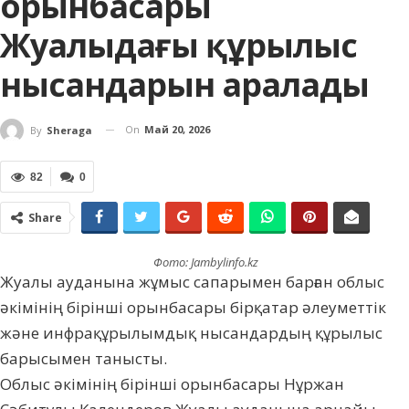
орынбасары
Жуалыдағы құрылыс
нысандарын аралады
On
Май 20, 2026
By
Sheraga
82
0
Share
Фото: Jambylinfo.kz
Жуалы ауданына жұмыс сапарымен барған облыс
әкімінің бірінші орынбасары бірқатар әлеуметтік
және инфрақұрылымдық нысандардың құрылыс
барысымен танысты.
Облыс әкімінің бірінші орынбасары Нұржан