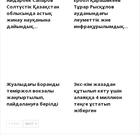
Айдарбек Сапаров
Ербол Қарашөкеев
Солтүстік Қазақстан
Тұрар Рысқұлов
облысында астық
ауданындағы
жинау науқанына
әлеуметтік және
дайындық…
инфрақұрылымдық…
Жуалыдағы Боранды
Экс-әкім жазадан
теміржол вокзалы
құтылып кету үшін
жаңғыртылып,
алаяққа 4 миллион
пайдалануға берілді
теңге ұстатып
жіберген
PREV
NEXT