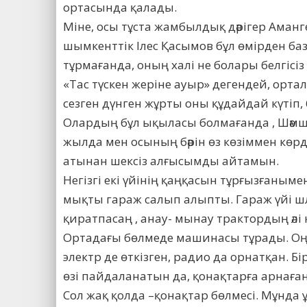
ортасында қалады.
Міне, осы тұста жамбылдық дәрігер Аманг
шымкенттік Ілес Қасымов бұл өмірден ба
тұрмағанда, оның халі не болары белгісіз 
«Тас түскен жеріне ауыр» дегендей, орта
сезген дүнген жұрты оны құдайдай күтіп, 
Олардың бұл ықыласы болмағанда , Шәмшін
жылда мен осының бәрін өз көзіммен көрд
атынан шексіз алғысымды айтамын.
Негізгі екі үйінің қаңқасын тұрғызғаныме
мықты гараж салып алыпты. Гараж үйі шл
қиратпасаң , анау- мынау трактордың әлі 
Ортадағы бөлмеде машинасы тұрады. Оң ж
электр де өткізген, радио да орнатқан. Б
өзі пайдаланатын да, қонақтарға арнаған
Сол жақ қолда –қонақтар бөлмесі. Мұнда 