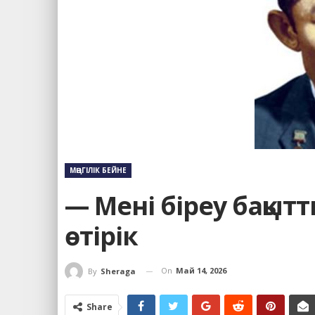
МӘҢГІЛІК БЕЙНЕ
— Мені біреу бақыт
өтірік
On
Май 14, 2026
By
Sheraga
Share