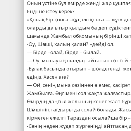
Оның үстіне бұл өмірде жөнді жар құшпа
Енді не істеу керек?
«Қонақ бір қонса –құт, екі қонса — жұт» 
оларды да ығыр қылдым ба деп күдіктенг
шағында Жамбыл обкомының бірінші хатш
-Оу, Шәмші, халың қалай? –дейді ол.
— Бірде –олай, бірде – былай.
— Оу, мынауың шалдар айтатын сөз ғой. 
-Бұлақ басында отырып – шөлдегенді, жет
едіңіз, Хасен аға?
— Ой, сенің мына сөзіңнен ән емес, қасір
Жамбылға. Әңгімені сол жақта жалғасты
Өмірдің даңғыл жолының кенет жалт бұр
Шәмшінің тағдыры да солай болады. Жасы 
кірмеген ежелгі Тараздан осылайша бір 
-Сенің неден жүдеп жүргеніңді айтпасаң 