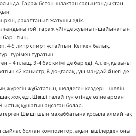
а осында. Гараж бетон-шлактан салынғандықтан
қын.
 шіркін, рахаттанып жатушы едік.
п алғандығы ғой, гараж үйінде жуынып-шайынатын
рі бар –тын.
еп, 4-5 литр спирт ұстайтын. Кепкен балық,
түр- түрімен тұратын.
ен – 4 плащ, 3-4 бас киімі де бар еді. Ал, ең қызығы
тын 42 канистр, 8 доңғалақ , үш маңдай әйнегі де
ның жүрегін жұбататын, шөлдеген кездері – шөлін
қ жоқ еді. Шәмші талай түн өтінде өзіне арман
й ыстық құшағын аңсаған болар.
көтерген Шәмші шын махаббатына қосыла алмай -ақ
н сыйлас болған композитор, ақын, әншілерден оны