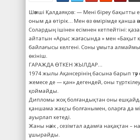
Шәмші Қалдаяқов: — Мені біреу бақытты ет
оным да өтірік… Мен өз өмірімде қанша ә
Солардың ішінен есімнен кетпейтіні: қаза
айтатын «Арыс жағасында » мен «Бақыт 
байлағысы келгені. Соны ұмыта алмаймы
өкініш.
ГАРАЖДА ӨТКЕН ЖЫЛДАР…
1974 жылы Ақансерінің басына барып тәу е
жемесе де — қан» дегендей, оны түрткіле
қоймайды.
Дипломы жоқ болғандықтан оны ешқайда,
қаншама жақсы болғанымен, оларға да м
ауырлап кетеді.
Жаны нәзік , сезімтал адамға нақақтан – н
ұшырайды.