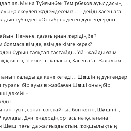
таңдап ал. Мына Тұйғынбек Темірбеков ауылдасың
алуыңа екеулеп жәрдемдесеміз , — дейді Хасен аға.
лдың түбіндегі «Октябрь» деген дүнгендердің
райын. Немене, қазағыңнан жерідің бе ?
болмаса әнім де, өзім де кімге керек?
лерден бұрын таяқтап тастайды. Үй –жайды өзім
 қоясыз, өсекке сіз қаласыз, Хасен аға . Залалым
йланып қалады да көне кетеді. .. Шәмшінің дүнгендер
туралы бір ауыз ән жазбаған Шәмші оның бір
нші дөкейі –
алды.
нан түсіп, сонан соң қайтыс боп кетіп, Шәмшінің
й қалады. Дүнгендердің ортасына құлағына
ген Шәмші тағы да жалғыздықтың, жоқшылықтың