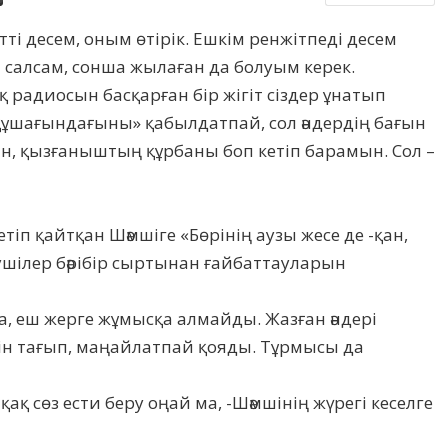
ті десем, оным өтірік. Ешкім ренжітпеді десем
н салсам, сонша жылаған да болуым керек.
қ радиосын басқарған бір жігіт сіздер ұнатып
құшағындағыны» қабылдатпай, сол әндердің бағын
н, қызғаныштың құрбаны боп кетіп барамын. Сол –
тіп қайтқан Шәмшіге «Бөрінің аузы жесе де -қан,
ушілер бәрібір сыртынан ғайбаттауларын
 еш жерге жұмысқа алмайды. Жазған әндері
ін тағып, маңайлатпай қояды. Тұрмысы да
ақақ сөз ести беру оңай ма, -Шәмшінің жүрегі кеселге