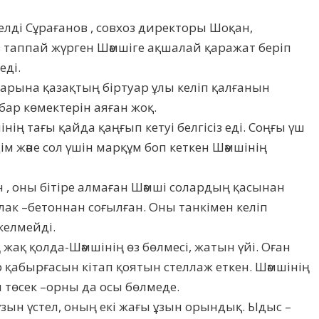
елді Сұрағанов , совхоз директоры Шоқан,
з таппай жүрген Шәмшіге ақшалай қаражат беріп
еді.
ларына қазақтың біртуар ұлы келіп қалғанын
бар көмектерін аяған жоқ.
ің тағы қайда қаңғып кетуі белгісіз еді. Соңғы үш
ім және сол үшін марқұм боп кеткен Шәмшінің
н , оны бітіре алмаған Шәмші солардың қасынан
ак –бетоннан соғылған. Оны танкімен келіп
келмейді.
ақ қолда-Шәмшінің өз бөлмесі, жатын үйі. Оған
ір қабырғасын кітап қоятын стеллаж еткен. Шәмшінің
 төсек –орны да осы бөлмеде.
ұзын үстел, оның екі жағы ұзын орындық. Ыдыс –