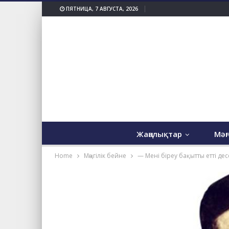
ПЯТНИЦА, 7 АВГУСТА, 2026
Жаңалықтар
Мәң
Home
Мәңгілік бейне
— Мені біреу бақытты етті дес