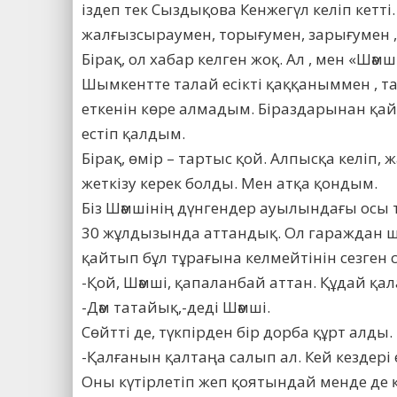
іздеп тек Сыздықова Кенжегүл келіп кет
жалғызсыраумен, торығумен, зарығумен ,
Бірақ, ол хабар келген жоқ. Ал , мен «Шә
Шымкентте талай есікті қаққаныммен ,
еткенін көре алмадым. Біраздарынан қай
естіп қалдым.
Бірақ, өмір – тартыс қой. Алпысқа келіп,
жеткізу керек болды. Мен атқа қондым.
Біз Шәмшінің дүнгендер ауылындағы осы
30 жұлдызында аттандық. Ол гараждан шығ
қайтып бұл тұрағына келмейтінін сезген с
-Қой, Шәмші, қапаланбай аттан. Құдай қал
-Дәм татайық,-деді Шәмші.
Сөйтті де, түкпірден бір дорба құрт алды.
-Қалғанын қалтаңа салып ал. Кей кездері
Оны күтірлетіп жеп қоятындай менде де қа