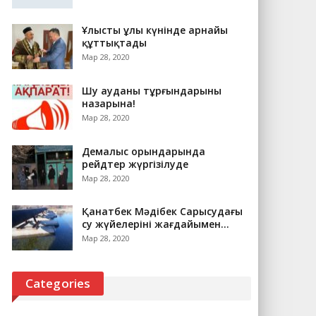
Ұлыстың ұлы күнінде арнайы
құттықтады
Мар 28, 2020
Шу ауданы тұрғындарының
назарына!
Мар 28, 2020
Демалыс орындарында
рейдтер жүргізілуде
Мар 28, 2020
Қанатбек Мәдібек Сарысудағы
су жүйелерінің жағдайымен…
Мар 28, 2020
Categories