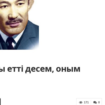
ты етті десем, оным
171
0