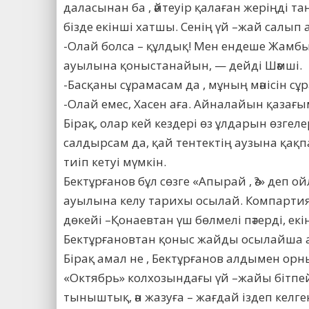
даласынан ба , әйтеуір қалаған жеріңді 
бізде екінші хатшы. Сенің үй –жай салып 
-Олай болса – құлдық! Мен ендеше Жамбы
ауылына қоныстанайын, — дейді Шәмші.
-Басқаны сұрамасам да , мұның мәнісін сұ
-Олай емес, Хасен аға. Айналайын қазағым 
Бірақ, олар кей кездері өз ұлдарын өзге
салдырсам да, қай тентектің аузына қақпақ
тиіп кетуі мүмкін.
Бектұрғанов бұл сөзге «Апырай , ә?» деп о
ауылына келу тарихы осылай. Компартия 
дөкейі –Қонаевтан үш бөлмелі пәтерді, екі
Бектұрғановтан қоныс жайды осылайша 
Бірақ амал не , Бектұрғанов алдымен орны
«Октябрь» колхозындағы үй –жайы бітпе
тыныштық, ән жазуға – жағдай іздеп кел