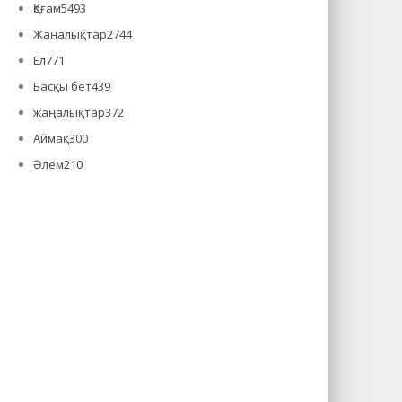
Қоғам
5493
Жаңалықтар
2744
Ел
771
Басқы бет
439
жаңалықтар
372
Аймақ
300
Әлем
210