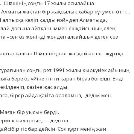
ті… Шәмшінің соңғы 17 жылы осылайша
 Алматы жақтан бір жақсылық хабар күтумен өтті…
мші алпысқа келіп қалды ғой» деп Алматыда,
 талай досына айтқаныммен ешқайсының елең
та «сен өз жөніңді жөндеп алсайшы» деген сөз
 жалғыз қалған Шәмшінің хал-жағдайын ел –жұртқа
 тұрағынан соңғы рет 1991 жылы қыркүйек айының
а бере өз үйіне тінти қарап біраз бөгелді. Енді
екілденіп, көзіне жас алды.
аса, бірер айда қайта ораламыз,- дедім мен.
 Маған бір уысын берді.
 ермек қыларсың, — деді ол.
йсібір тіс бар дейсің. Сол құрт менің жан