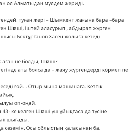
ған ол Алматыдан мүлдем жериді.
дегендей, туған жері – Шымкент жағына бара –бара
ен Шәмші, іштей аласұрып , абдырап жүрген
ысы Бектұрғанов Хасен жолыға кетеді.
Саған не болды, Шәмші?
егінде аты болса да – жаяу жүргендерді көрмеп пе
ет еседі ғой… Отыр мына машинаға. Кеттік
райық.
ылуы оп-оңай.
43- ке келген Шәмші үш ұйықтаса да түсіне
–ақ шығады.
да сеземін. Осы облыстың қаласынан ба,