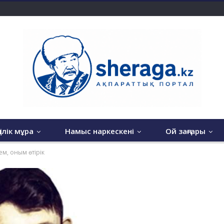
гілік мұра
Намыс наркескені
Ой заңғары
ем, оным өтірік