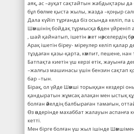
аяқ, ас –ауқат сақтайтын жабдықтары д
бұл бөлме қыста жылы, жазда –қоңыр сал
Дала күйіп тұрғанда біз осында келіп, па
Шәмшінің бойдақ тұрмысқа әбден үйрені
, шай қайнатып, ішетін әжет нәрселердің бә
Арақ ішетін біреу- міреулер келіп қалар д
тұздаған қазы-қарта, кәмпит, пешене, нан 
Батпақта киетін үш керзі етік, жауынға дег
–жалғыз машинасы үшін бензин сақтап қоя
бар –тын.
Бірақ, ол үйде Шәмші торыққан кездері о
қандыратын жұмсақ алақан мен ыстық құша
болған әйелдің балбыраған тамағын, отта
Өз әндерінде махаббат жалауын аспанға 
кетті.
Мен бірге болған үш жыл ішінде Шәмшіме