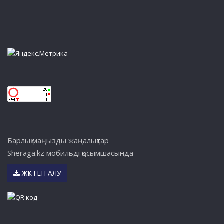
Барлық маңызды жаңалықтар
Sheraga.kz мобильді қосымшасында
ЖҮКТЕП АЛУ