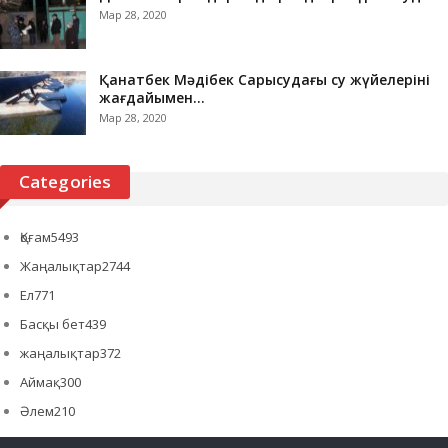
Мар 28, 2020
Қанатбек Мәдібек Сарысудағы су жүйелерінің
жағдайымен…
Мар 28, 2020
Categories
Қоғам
5493
Жаңалықтар
2744
Ел
771
Басқы бет
439
жаңалықтар
372
Аймақ
300
Әлем
210