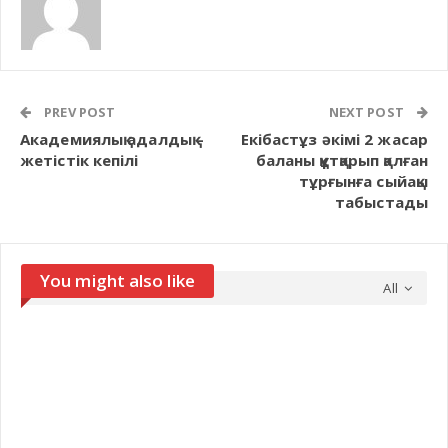
PREV POST
NEXT POST
Академиялық адалдық –
Екібастұз әкімі 2 жасар
жетістік кепілі
баланы құтқарып қалған
тұрғынға сыйақы
табыстады
You might also like
All