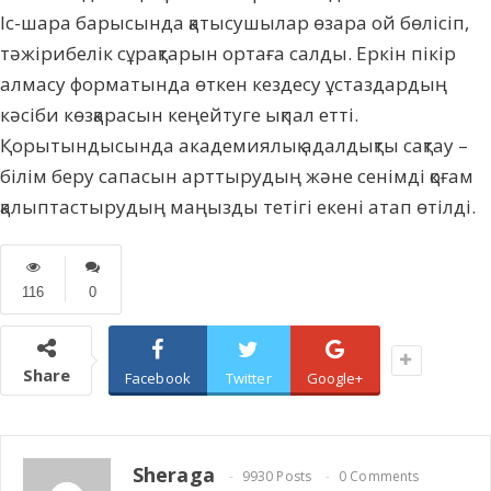
Іс-шара барысында қатысушылар өзара ой бөлісіп,
тәжірибелік сұрақтарын ортаға салды. Еркін пікір
алмасу форматында өткен кездесу ұстаздардың
кәсіби көзқарасын кеңейтуге ықпал етті.
Қорытындысында академиялық адалдықты сақтау –
білім беру сапасын арттырудың және сенімді қоғам
қалыптастырудың маңызды тетігі екені атап өтілді.
116
0
Share
Facebook
Twitter
Google+
Sheraga
9930 Posts
0 Comments