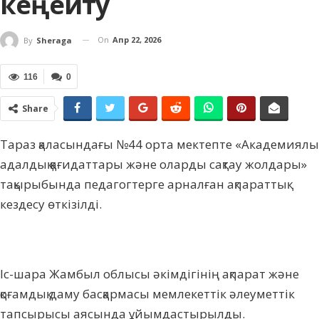
кеңейту
On
Апр 22, 2026
By
Sheraga
116
0
Share
Тараз қаласындағы №44 орта мектепте «Академиялық
адалдық қағидаттары және оларды сақтау жолдары»
тақырыбында педагогтерге арналған ақпараттық
кездесу өткізілді.
Іс-шара Жамбыл облысы әкімдігінің ақпарат және
қоғамдық даму басқармасы мемлекеттік әлеуметтік
тапсырысы аясында ұйымдастырылды.