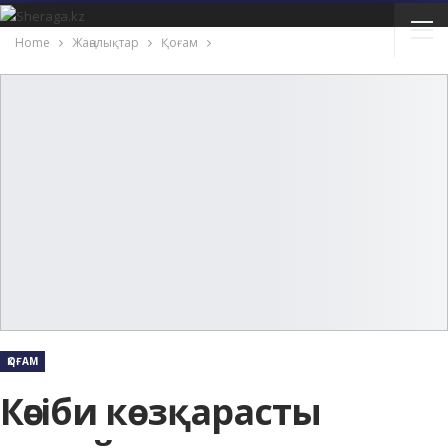
Home
Жаңалықтар
Қоғам
ҚОҒАМ
Кәсіби көзқарасты