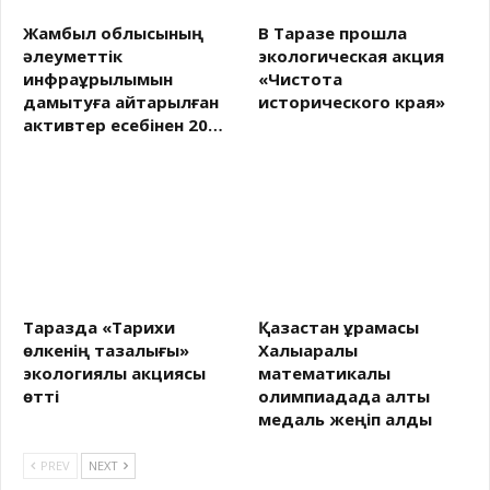
Жамбыл облысының
В Таразе прошла
әлеуметтік
экологическая акция
инфрақұрылымын
«Чистота
дамытуға қайтарылған
исторического края»
активтер есебінен 20…
Таразда «Тарихи
Қазақстан құрамасы
өлкенің тазалығы»
Халықаралық
экологиялық акциясы
математикалық
өтті
олимпиадада алты
медаль жеңіп алды
PREV
NEXT