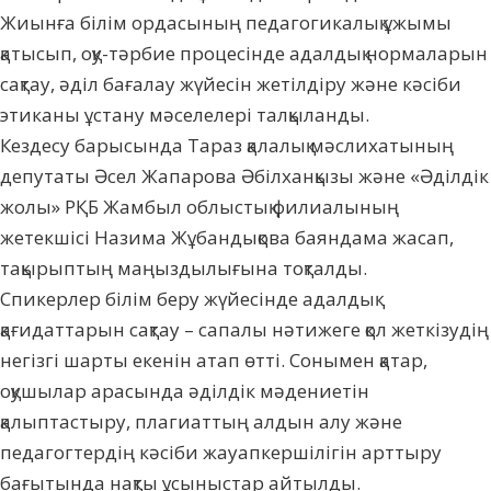
Жиынға білім ордасының педагогикалық ұжымы
қатысып, оқу-тәрбие процесінде адалдық нормаларын
сақтау, әділ бағалау жүйесін жетілдіру және кәсіби
этиканы ұстану мәселелері талқыланды.
Кездесу барысында Тараз қалалық мәслихатының
депутаты Әсел Жапарова Әбілханқызы және «Әділдік
жолы» РҚБ Жамбыл облыстық филиалының
жетекшісі Назима Жұбандықова баяндама жасап,
тақырыптың маңыздылығына тоқталды.
Спикерлер білім беру жүйесінде адалдық
қағидаттарын сақтау – сапалы нәтижеге қол жеткізудің
негізгі шарты екенін атап өтті. Сонымен қатар,
оқушылар арасында әділдік мәдениетін
қалыптастыру, плагиаттың алдын алу және
педагогтердің кәсіби жауапкершілігін арттыру
бағытында нақты ұсыныстар айтылды.