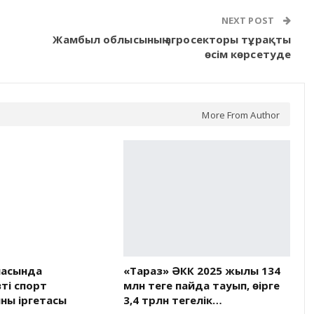
NEXT POST
Жамбыл облысының агросекторы тұрақты
өсім көрсетуде
More From Author
ласында
«Тараз» ӘКК 2025 жылы 134
ті спорт
млн теңге пайда тауып, өңірге
ың іргетасы
3,4 трлн теңгелік…