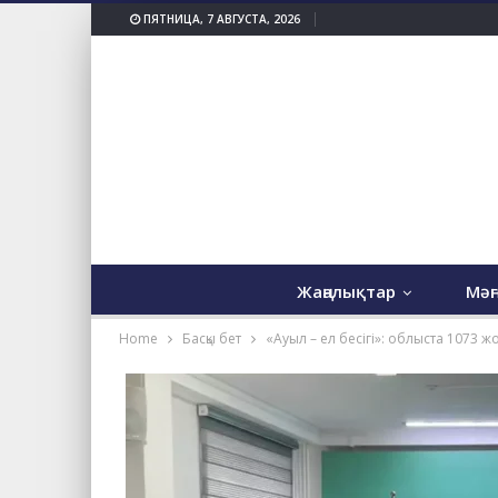
ПЯТНИЦА, 7 АВГУСТА, 2026
Жаңалықтар
Мәң
Home
Басқы бет
«Ауыл – ел бесігі»: облыста 1073 ж