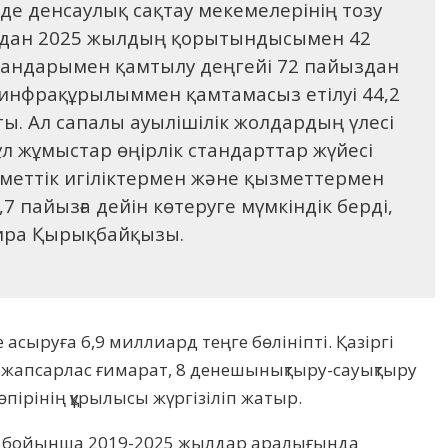
де денсаулық сақтау мекемелерінің тозу
ыздан 2025 жылдың қорытындысымен 42
сандарымен қамтылу деңгейі 72 пайыздан
 инфрақұрылыммен қамтамасыз етілуі 44,2
ты. Ал сапалы ауылішілік жолдардың үлесі
Бұл жұмыстар өңірлік стандарттар жүйесі
меттік игіліктермен және қызметтермен
7 пайызға дейін көтеруге мүмкіндік берді,
дира Қырықбайқызы.
асыруға 6,9 миллиард теңге бөлініпті. Қазіргі
е жапсарлас ғимарат, 8 денешынықтыру-сауықтыру
өпірінің құрылысы жүргізіліп жатыр.
міз бойынша 2019-2025 жылдар аралығында