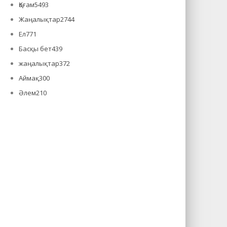
Қоғам
5493
Жаңалықтар
2744
Ел
771
Басқы бет
439
жаңалықтар
372
Аймақ
300
Әлем
210