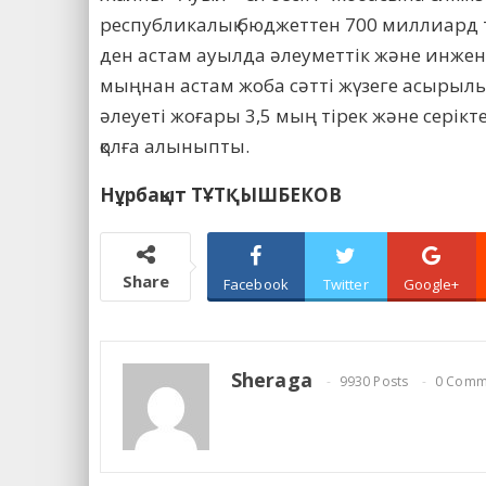
республикалық бюджеттен 700 миллиард т
ден астам ауылда әлеуметтік және инже
мыңнан астам жоба сәтті жүзеге асырылы
әлеуеті жоғары 3,5 мың тірек және сері
қолға алыныпты.
Нұрбақыт ТҰТҚЫШБЕКОВ
Share
Facebook
Twitter
Google+
Sheraga
9930 Posts
0 Comm