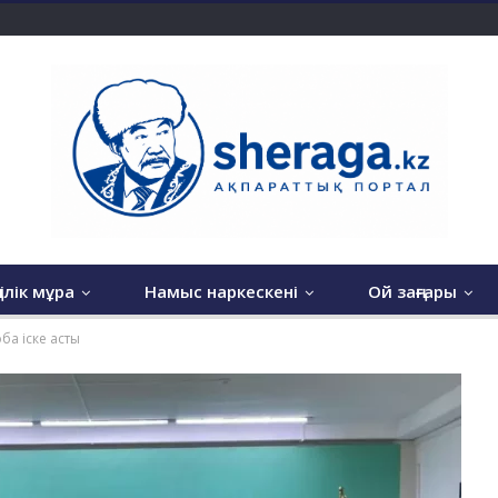
гілік мұра
Намыс наркескені
Ой заңғары
оба іске асты