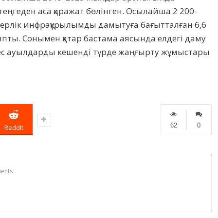
еңгеден аса қаражат бөлінген. Осылайша 2 200-
нерлік инфрақұрылымды дамытуға бағытталған 6,6
пты. Сонымен қатар бастама аясында елдегі даму
ктес ауылдарды кешенді түрде жаңғырту жұмыстары
62
0
ReddIt
ents