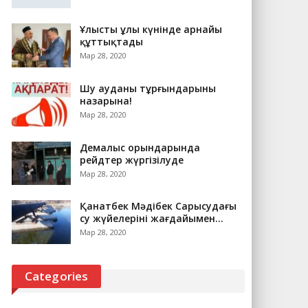
Ұлыстың ұлы күнінде арнайы
құттықтады
Мар 28, 2020
Шу ауданы тұрғындарының
назарына!
Мар 28, 2020
Демалыс орындарында
рейдтер жүргізілуде
Мар 28, 2020
Қанатбек Мәдібек Сарысудағы
су жүйелерінің жағдайымен…
Мар 28, 2020
Categories