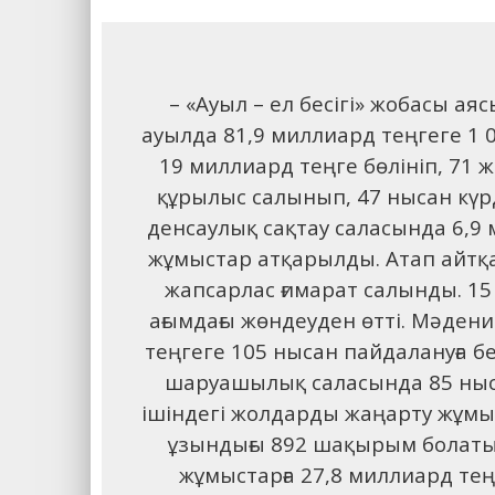
– «Ауыл – ел бесігі» жобасы а
ауылда 81,9 миллиард теңгеге 1 
19 миллиард теңге бөлініп, 71 
құрылыс салынып, 47 нысан күрд
денсаулық сақтау саласында 6,9 
жұмыстар атқарылды. Атап айтқ
жапсарлас ғимарат салынды. 15
ағымдағы жөндеуден өтті. Мәден
теңгеге 105 нысан пайдалануға бе
шаруашылық саласында 85 ныса
ішіндегі жолдарды жаңарту жұмы
ұзындығы 892 шақырым болатын
жұмыстарға 27,8 миллиард те