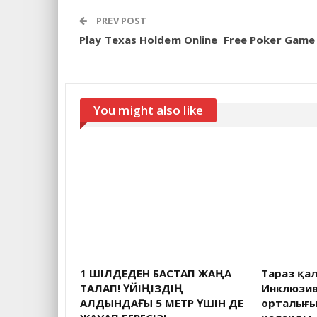
PREV POST
Play Texas Holdem Online ️ Free Poker Game
You might also like
1 ШІЛДЕДЕН БАСТАП ЖАҢА
Тараз қа
ТАЛАП! ҮЙІҢІЗДІҢ
Инклюзив
АЛДЫНДАҒЫ 5 МЕТР ҮШІН ДЕ
орталығын