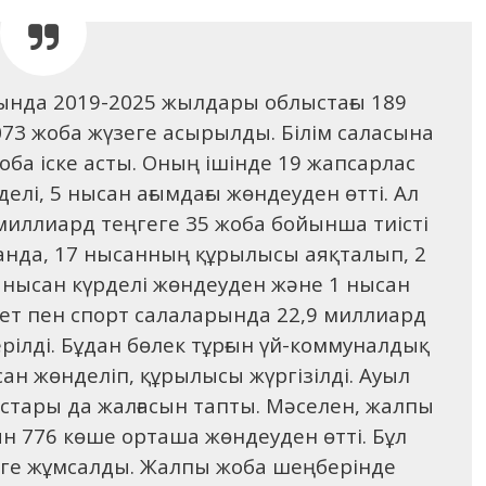
ясында 2019-2025 жылдары облыстағы 189
073 жоба жүзеге асырылды. Білім саласына
жоба іске асты. Оның ішінде 19 жапсарлас
елі, 5 нысан ағымдағы жөндеуден өтті. Ал
миллиард теңгеге 35 жоба бойынша тиісті
анда, 17 нысанның құрылысы аяқталып, 2
 нысан күрделі жөндеуден және 1 нысан
иет пен спорт салаларында 22,9 миллиард
рілді. Бұдан бөлек тұрғын үй-коммуналдық
н жөнделіп, құрылысы жүргізілді. Ауыл
стары да жалғасын тапты. Мәселен, жалпы
 776 көше орташа жөндеуден өтті. Бұл
ңге жұмсалды. Жалпы жоба шеңберінде