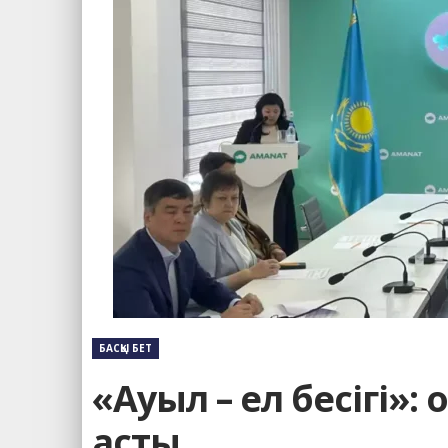
БАСҚЫ БЕТ
«Ауыл – ел бесігі»:
асты