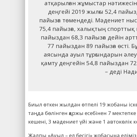
атқарылған жұмыстар нәтижесін
деңгейі 2019 жылғы 52,4 пай
пайызға төмендеді. Мәдениет ны
75,4 пайызға, халықтың спорттық
пайыздан 68,3 пайызға дейін арт
77 пайыздан 89 пайызға өсті. 
аясында ауыл тұрғындарын әлеу
қамту деңгейін 54,8 пайыздан 72,
– деді На
Биыл өткен жылдан өтпелі 19 жобаны іске 
таңда бөлінген қаржы есебінен 7 мектепк
кешені, 3 мәдениет үйі және 1 автокөлік к
Жалпы «Ауыл – ел бесігі» жобасына елі