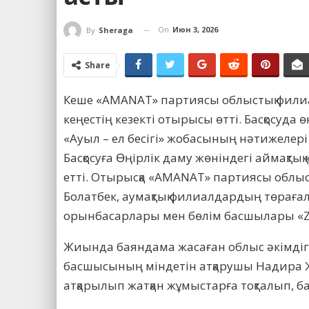
On
Июн 3, 2026
By
Sheraga
Share
Кеше «AMANAT» партиясы облыстық филиа
кеңестің кезекті отырысы өтті. Басқосуда
«Ауыл – ел бесігі» жобасының нәтижелері
Басқосуға Өңірлік даму жөніндегі аймақты
етті. Отырысқа «AMANAT» партиясы обл
Болатбек, аумақтық филиалдардың төрағал
орынбасарлары мен бөлім басшылары «Z
Жиында баяндама жасаған облыс әкімдіг
басшысының міндетін атқарушы Надира Ж
атқарылып жатқан жұмыстарға тоқталып, ба