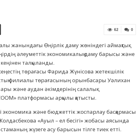
62
0
лы жанындағы Өңірлік даму жөніндегі аймақтық
 өңірдің әлеуметтік экономикалық даму барысы және
 кеңінен талқыланды.
қ кеңестің төрағасы Фарида Жүнісова жетекшілік
ыстық филиалы төрағасының орынбасары Уәлихан
ары және аудан әкімдерінің салалық
OOM» платформасы арқылы қатысты.
і экономика және бюджеттік жоспарлау басқармасы
олдасбекова «Ауыл – ел бесігі» жобасы аясында
стаманың жүзеге асу барысын тілге тиек етті.