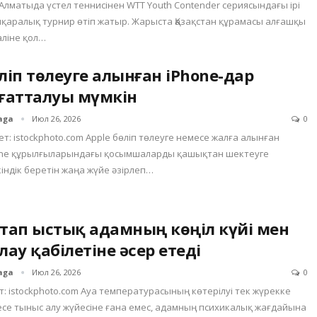
Алматыда үстел теннисінен WTT Youth Contender сериясындағы ірі
қаралық турнир өтіп жатыр. Жарыста Қазақстан құрамасы алғашқы
ліне қол…
ліп төлеуге алынған iPhone-дар
ғатталуы мүмкін
aga
Июл 26, 2026
0
ет: istockphoto.com Apple бөліп төлеуге немесе жалға алынған
one құрылғыларындағы қосымшаларды қашықтан шектеуге
індік беретін жаңа жүйе әзірлеп…
тап ыстық адамның көңіл күйі мен
лау қабілетіне әсер етеді
aga
Июл 26, 2026
0
т: istockphoto.com Ауа температурасының көтерілуі тек жүрекке
се тыныс алу жүйесіне ғана емес, адамның психикалық жағдайына