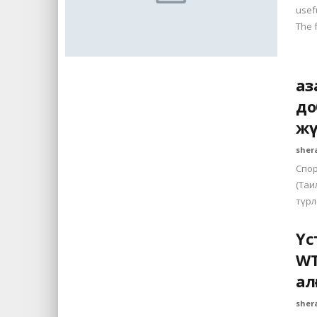
usef
The 
Қа
до
жү
sher
Спор
(Таи
түрл
Үс
WT
ал
sher