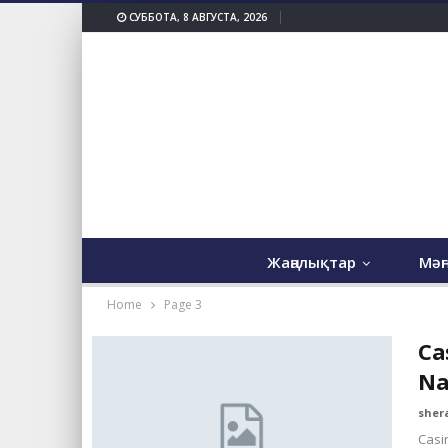
СУББОТА, 8 АВГУСТА, 2026
Жаңалықтар
Мәң
Home
Page 3
Ca
Na
sher
Casi