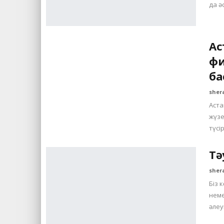
да ә
Ас
фи
ба
sher
Аста
жүзе
түсі
Тә
sher
Біз 
неме
әлеу