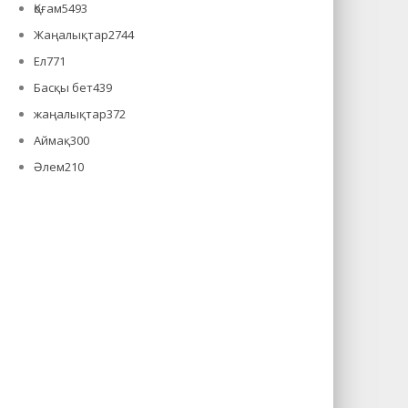
Қоғам
5493
Жаңалықтар
2744
Ел
771
Басқы бет
439
жаңалықтар
372
Аймақ
300
Әлем
210