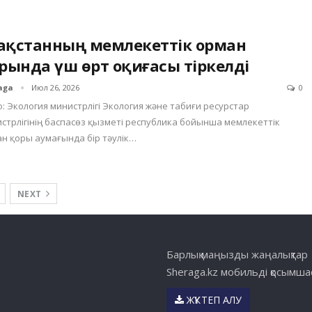
зақстанның мемлекеттік орман
рында үш өрт оқиғасы тіркелді
aga
Июл 26, 2026
0
: Экология министрлігі Экология және табиғи ресурстар
стрлігінің баспасөз қызметі республика бойынша мемлекеттік
н қоры аумағында бір тәулік…
NEXT
Барлық маңызды жаңалықтар
Sheraga.kz мобильді қосымш
ЖҮКТЕП АЛУ