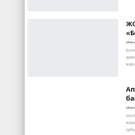
ЖС
«Б
sher
Бүгі
дем
мар
Ап
ба
sher
isto
жауы
құб