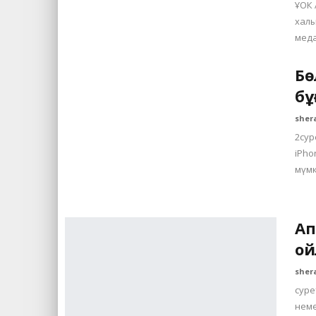
ҰОК 
халы
меда
Бө
бұ
sher
2сур
iPh
мүмк
Ап
ой
sher
суре
неме