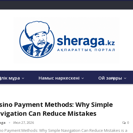
гілік мұра
Намыс наркескені
Ой заңғары
sino Payment Methods: Why Simple
vigation Can Reduce Mistakes
aga
Июл 27, 2026
0
no Payment Methods: Why Simple Navigation Can Reduce Mistakes is a