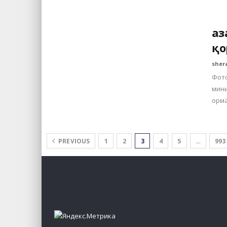
Қа
қо
sher
Фото
мини
орма
PREVIOUS
1
2
3
4
5
…
993