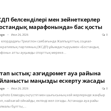
ДП белсенділері мен зейнеткерлер
остандық марафонында» бас қосты
aga
Июл 26, 2026
0
н елордадағы Триатлон саябағында Жалпыұлттық социал-
ократиялық партияның (ЖСДП) ұйымдастыруымен «Бостандық
афоны» атты ауқымды спорттық мереке…
тап ыстық: Қазгидромет ауа райына
йланысты маңызды ескерту жасады
aga
Июл 26, 2026
0
ckphoto Еліміздің оңтүстігі мен шығысының кей жерлерінде жаңбыр
п, найзағай ойнайды, екпінді жел соғады. Астанада ауа райы
ылмалы бұлтты,…