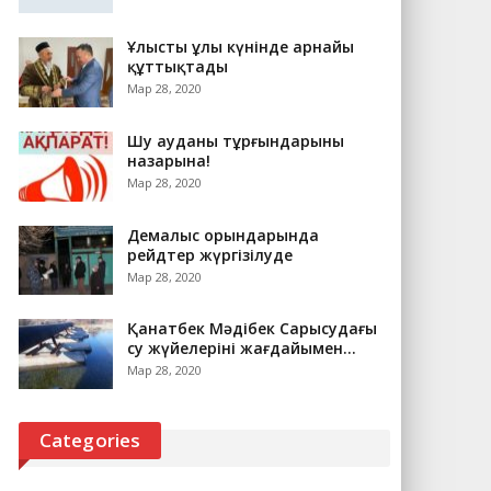
Ұлыстың ұлы күнінде арнайы
құттықтады
Мар 28, 2020
Шу ауданы тұрғындарының
назарына!
Мар 28, 2020
Демалыс орындарында
рейдтер жүргізілуде
Мар 28, 2020
Қанатбек Мәдібек Сарысудағы
су жүйелерінің жағдайымен…
Мар 28, 2020
Categories