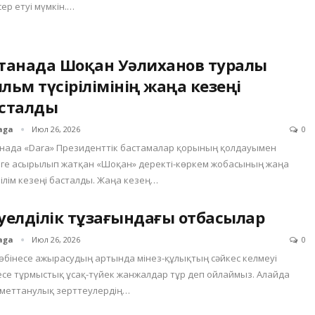
сер етуі мүмкін.…
танада Шоқан Уәлиханов туралы
льм түсірілімінің жаңа кезеңі
сталды
aga
Июл 26, 2026
0
нада «Dara» Президенттік бастамалар қорының қолдауымен
ге асырылып жатқан «Шоқан» деректі-көркем жобасының жаңа
рілім кезеңі басталды. Жаңа кезең…
уелділік тұзағындағы отбасылар
aga
Июл 26, 2026
0
көбінесе ажырасудың артында мінез-құлықтың сәйкес келмеуі
се тұрмыстық ұсақ-түйек жанжалдар тұр деп ойлаймыз. Алайда
меттанулық зерттеулердің…