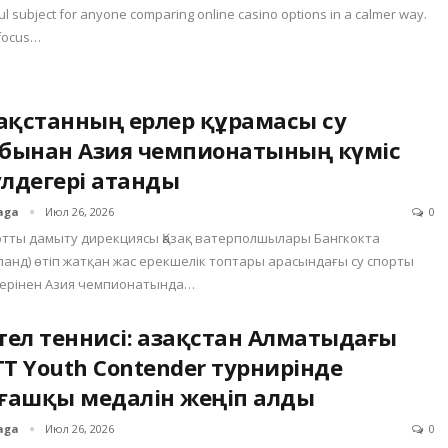
ul subject for anyone comparing online casino options in a calmer way.
focus…
зақстанның ерлер құрамасы су
бынан Азия чемпионатының күміс
лдегері атанды
aga
Июл 26, 2026
0
тты дамыту дирекциясы Қазақ ватерполшылары Бангкокта
ланд) өтіп жатқан жас ерекшелік топтары арасындағы су спорты
ерінен Азия чемпионатында…
тел теннисі: Қазақстан Алматыдағы
T Youth Contender турнирінде
ғашқы медалін жеңіп алды
aga
Июл 26, 2026
0